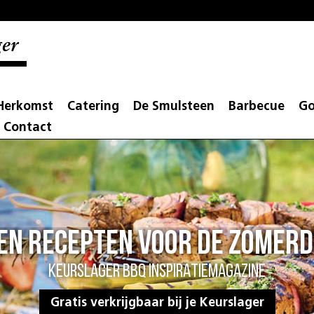
er
Herkomst
Catering
De Smulsteen
Barbecue
Go
Contact
 en recepten voor de zomer
KEURSLAGER BBQ INSPIRATIEMAGAZINE
Gratis verkrijgbaar bij je Keurslager