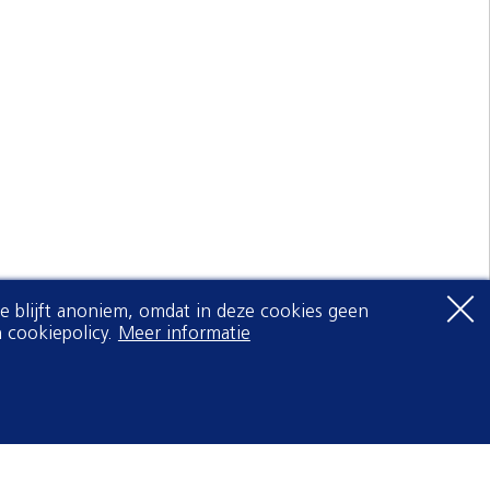
Je blijft anoniem, omdat in deze cookies geen
 cookiepolicy.
Meer informatie