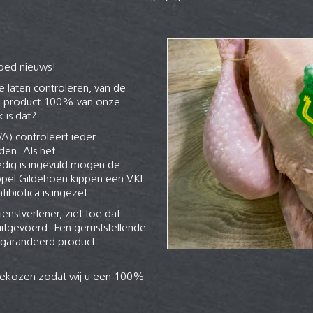
goed nieuws!
 laten controleren, van de
elk product 100% van onze
 is dat?
A) controleert ieder
den. Als het
ledig is ingevuld mogen de
oppel Gildehoen kippen een VKI
ibiotica is ingezet.
enstverlener, ziet toe dat
tgevoerd. Een geruststellende
egarandeerd product
ekozen zodat wij u een 100%