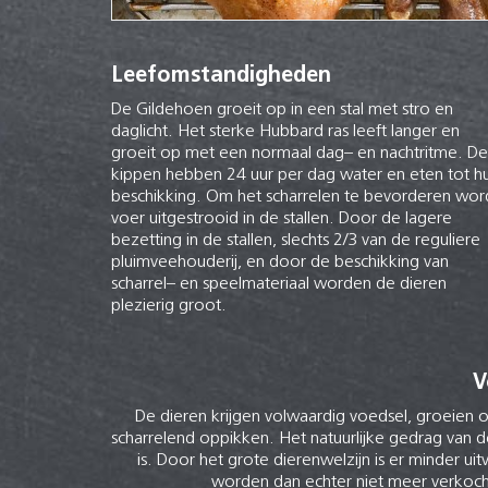
Leefomstandigheden
De Gildehoen groeit op in een stal met stro en
daglicht. Het sterke Hubbard ras leeft langer en
groeit op met een normaal dag– en nachtritme. De
kippen hebben 24 uur per dag water en eten tot h
beschikking. Om het scharrelen te bevorderen wor
voer uitgestrooid in de stallen. Door de lagere
bezetting in de stallen, slechts 2/3 van de reguliere
pluimveehouderij, en door de beschikking van
scharrel– en speelmateriaal worden de dieren
plezierig groot.
V
De dieren krijgen volwaardig voedsel, groeien o
scharrelend oppikken. Het natuurlijke gedrag van
is. Door het grote dierenwelzijn is er minder uitv
worden dan echter niet meer verkocht 