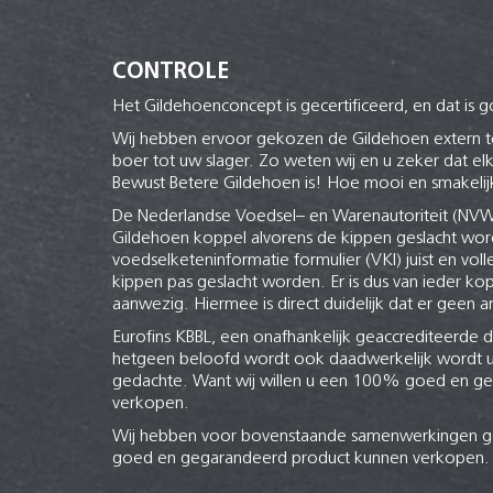
CONTROLE
Het Gildehoenconcept is gecertificeerd, en dat is 
Wij hebben ervoor gekozen de Gildehoen extern te
boer tot uw slager. Zo weten wij en u zeker dat 
Bewust Betere Gildehoen is! Hoe mooi en smakelijk
De Nederlandse Voedsel– en Warenautoriteit (NVW
Gildehoen koppel alvorens de kippen geslacht wor
voedselketeninformatie formulier (VKI) juist en vol
kippen pas geslacht worden. Er is dus van ieder k
aanwezig. Hiermee is direct duidelijk dat er geen ant
Eurofins KBBL, een onafhankelijk geaccrediteerde di
hetgeen beloofd wordt ook daadwerkelijk wordt ui
gedachte. Want wij willen u een 100% goed en g
verkopen.
Wij hebben voor bovenstaande samenwerkingen g
goed en gegarandeerd product kunnen verkopen.