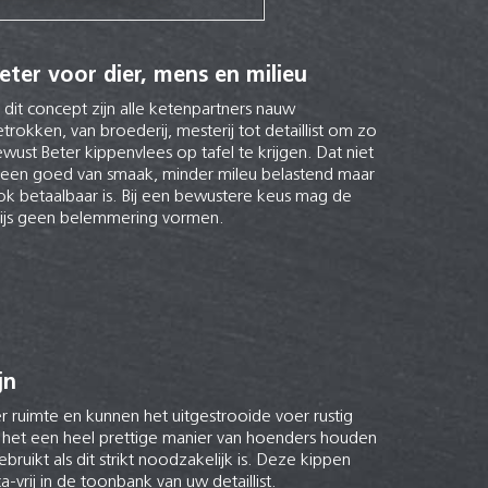
eter voor dier, mens en milieu
j dit concept zijn alle ketenpartners nauw
trokken, van broederij, mesterij tot detaillist om zo
wust Beter kippenvlees op tafel te krijgen. Dat niet
lleen goed van smaak, minder mileu belastend maar
ok betaalbaar is. Bij een bewustere keus mag de
rijs geen belemmering vormen.
jn
r ruimte en kunnen het uitgestrooide voer rustig
 het een heel prettige manier van hoenders houden
ebruikt als dit strikt noodzakelijk is. Deze kippen
vrij in de toonbank van uw detaillist.