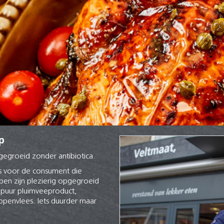
p
pgegroeid zonder antibiotica.
s voor de consument die
pen zijn plezierig opgegroeid
 puur pluimveeproduct,
ippenvlees. Iets duurder maar