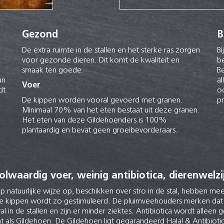
Gezond
B
De extra ruimte in de stallen en het sterke ras zorgen
Bi
voor gezonde dieren. Dit komt de kwaliteit en
be
smaak ten goede.
Be
un
a
Voer
dt
o
De kippen worden vooral gevoerd met granen.
p
Minimaal 70% van het eten bestaat uit deze granen.
Het eten van deze Gildehoenders is 100%
plantaardig en bevat geen groeibevorderaars.
olwaardig voer, weinig antibiotica, dierenwelzi
p natuurlijke wijze op, beschikken over stro in de stal, hebben mee
 de kippen wordt zo gestimuleerd. De pluimveehouders merken dat
al in de stallen en zijn er minder ziektes. Antibiotica wordt alleen g
als Gildehoen. De Gildehoen ligt gegarandeerd Halal & Antibiotica-