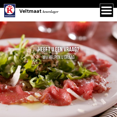
Veltmaat
keurslager
Heeft u een vraag?
Wij helpen u graag