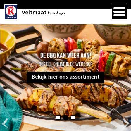
Veltmaat
keurslager
De BBQ kan weer aan!
Bestel online in de webshop
Bekijk hier ons assortiment