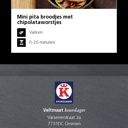
Mini pita broodjes met
chipolataworstjes
Varken
0-20 minuten
Veltmaat
keurslager
Varsenerstraat 3a
7731DC Ommen