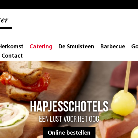
er
Herkomst
Catering
De Smulsteen
Barbecue
Go
Contact
Hapjesschotels
Een lust voor het oog
Online bestellen