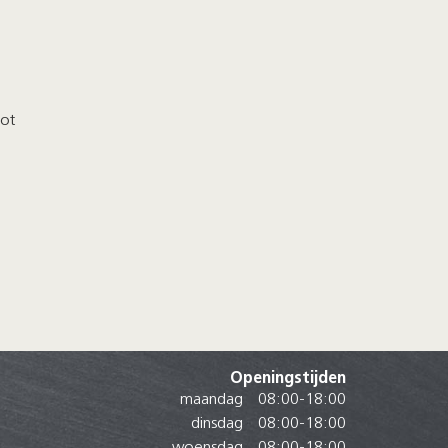
ot
Openingstijden
maandag
08:00
-
18:00
dinsdag
08:00
-
18:00
woensdag
08:00
-
18:00